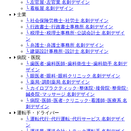
└ 左官屋･左官業 名刺デザイン
└ 看板屋 名刺デザイン
士業
└ 社会保険労務士･社労士 名刺デザイン
└ 行政書士･行政書士事務所 名刺デザイン
└ 税理士･税理士事務所･公認会計士 名刺デザイ
ン
└ 弁護士･弁護士事務所 名刺デザイン
└ 建築設計事務所･設計士 名刺デザイン
病院・医院
└ 歯医者･歯科医師･歯科衛生士･歯科助手 名刺デ
ザイン
└ 眼医者･眼科･眼科クリニック 名刺デザイン
└ 薬局･調剤薬局 名刺デザイン
└ カイロプラクティック･整体院･接骨院･整骨院･
鍼灸院･マッサージ 名刺デザイン
└ 病院･医師･医者･クリニック･看護師･医療系 名
刺デザイン
運転手・ドライバー
└ 運転代行･代行運転･代行サービス 名刺デザイ
ン