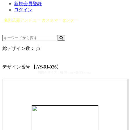
新規会員登録
ログイン
名刺広芸アンドユー カスタマーセンター
（0565）21-1970
info@you-meishi.com
電話受付時間： 9：00～17：30（休業日を除く）
総デザイン数：
点
カテゴリ >
可愛い リボン名刺
デザイン番号 【AY-RI-036】
切抜きサイズ「縦 91 mm×横 55 mm」