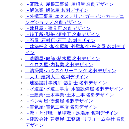
└ 瓦職人･屋根工事業･屋根屋 名刺デザイン
└ 解体業･解体屋 名刺デザイン
└ 外構工事屋･エクステリア･ガーデン･ガーデニ
ングショップ 名刺デザイン
└ 建具屋・建具店 名刺デザイン
└ 鉄工所･製缶･溶接工 名刺デザイン
└ 石屋･石材店･石工 名刺デザイン
└ 建築板金･板金屋根･外壁板金･板金屋 名刺デザ
イン
└ 造園屋･庭師･植木屋 名刺デザイン
└ クロス屋･内装業 名刺デザイン
└ 清掃業･ハウスクリーニング 名刺デザイン
└ 大工･建築大工 名刺デザイン
└ 建築設計事務所･設計士 名刺デザイン
└ 水道屋･水道工事店･水道設備屋 名刺デザイン
└ 土建業･土木事業･土木工事 名刺デザイン
└ ペンキ屋･塗装屋 名刺デザイン
└ 電気屋･電気工事店 名刺デザイン
└ 鳶・とび職・足場鳶・足場屋 名刺デザイン
└ 建設会社･建築屋･工務店･リフォーム会社 名刺
デザイン