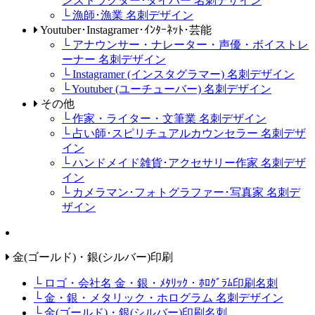
ンストラクター･ダイバー 名刺デザイン
└ 漁師･漁業 名刺デザイン
Youtuber･Instagramer･ｲﾝﾀｰﾈｯﾄ･芸能
└ アナウンサー・ナレーター・声優・ボイストレ
ーナー 名刺デザイン
└ Instagramer (インスタグラマー) 名刺デザイン
└ Youtuber (ユーチューバー) 名刺デザイン
その他
└ 作家・ライター・文筆業 名刺デザイン
└ 占い師･スピリチュアルカウンセラー 名刺デザ
イン
└ ハンドメイド雑貨･アクセサリー作家 名刺デザ
イン
└ カメラマン･フォトグラファー･写真家 名刺デ
ザイン
金(ゴールド)・銀(シルバー)印刷
└ ロゴ・会社名 金・銀・ﾒﾀﾘｯｸ・ﾎﾛｸﾞﾗﾑ印刷名刺
└ 金・銀・メタリック・ホログラム 名刺デザイン
└ 金(ゴールド)・銀(シルバー)印刷名刺