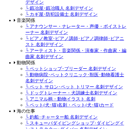
デザイン
└ 鍛冶屋･鍛冶職人 名刺デザイン
└ カギ屋･防犯設備士 名刺デザイン
音楽関係
└ アナウンサー・ナレーター・声優・ボイストレ
ーナー 名刺デザイン
└ ピアノ教室･ピアノ講師･ピアノ調律師･ピアニ
スト 名刺デザイン
└ アーティスト・音楽関係・演奏家・作曲家・編
曲家 名刺デザイン
動物関係
└ ペットショップ･ブリーダー 名刺デザイン
└ 動物病院･ペットクリニック･獣医･動物看護士
名刺デザイン
└ ペット サロン･ペット トリマー 名刺デザイン
└ ドッグトレーナー・犬訓練士名刺デザイン
└ アニマル柄・動物イラスト 名刺
└ ペット(犬･猫)名刺・ペット(犬･猫)カード
海の仕事
└ 釣船･チャーター船 名刺デザイン
└ スキューバダイビングショップ･ダイビングイ