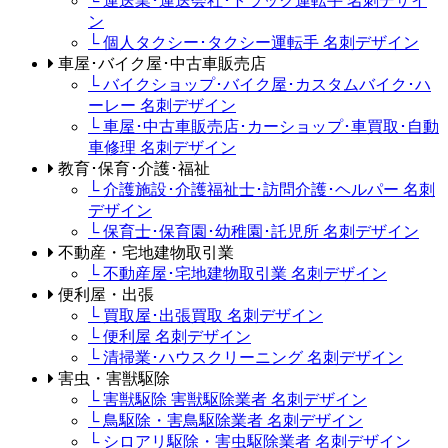
└ 運送業･運送会社･トラック運転手 名刺デザイ
ン
└ 個人タクシー･タクシー運転手 名刺デザイン
車屋･バイク屋･中古車販売店
└ バイクショップ･バイク屋･カスタムバイク･ハ
ーレー 名刺デザイン
└ 車屋･中古車販売店･カーショップ･車買取･自動
車修理 名刺デザイン
教育･保育･介護･福祉
└ 介護施設･介護福祉士･訪問介護･ヘルパー 名刺
デザイン
└ 保育士･保育園･幼稚園･託児所 名刺デザイン
不動産・宅地建物取引業
└ 不動産屋･宅地建物取引業 名刺デザイン
便利屋・出張
└ 買取屋･出張買取 名刺デザイン
└ 便利屋 名刺デザイン
└ 清掃業･ハウスクリーニング 名刺デザイン
害虫・害獣駆除
└ 害獣駆除 害獣駆除業者 名刺デザイン
└ 鳥駆除・害鳥駆除業者 名刺デザイン
└ シロアリ駆除・害虫駆除業者 名刺デザイン