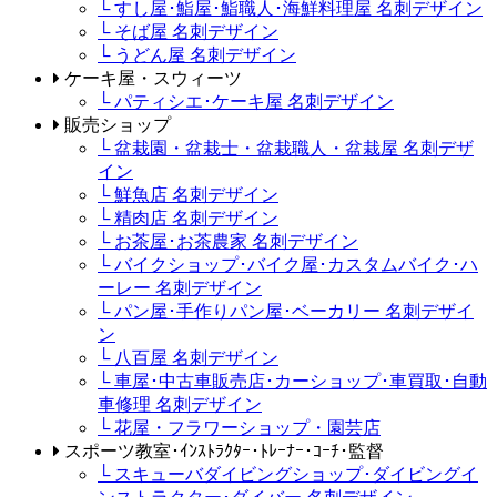
└ すし屋･鮨屋･鮨職人･海鮮料理屋 名刺デザイン
└ そば屋 名刺デザイン
└ うどん屋 名刺デザイン
ケーキ屋・スウィーツ
└ パティシエ･ケーキ屋 名刺デザイン
販売ショップ
└ 盆栽園・盆栽士・盆栽職人・盆栽屋 名刺デザ
イン
└ 鮮魚店 名刺デザイン
└ 精肉店 名刺デザイン
└ お茶屋･お茶農家 名刺デザイン
└ バイクショップ･バイク屋･カスタムバイク･ハ
ーレー 名刺デザイン
└ パン屋･手作りパン屋･ベーカリー 名刺デザイ
ン
└ 八百屋 名刺デザイン
└ 車屋･中古車販売店･カーショップ･車買取･自動
車修理 名刺デザイン
└ 花屋・フラワーショップ・園芸店
スポーツ教室･ｲﾝｽﾄﾗｸﾀｰ･ﾄﾚｰﾅｰ･ｺｰﾁ･監督
└ スキューバダイビングショップ･ダイビングイ