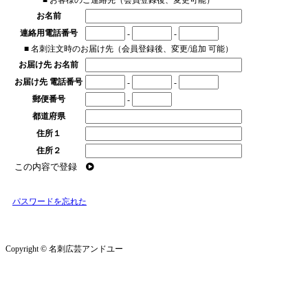
■ お客様のご連絡先（会員登録後、変更可能）
お名前
連絡用電話番号
-
-
■ 名刺注文時のお届け先（会員登録後、変更/追加 可能）
お届け先 お名前
お届け先 電話番号
-
-
郵便番号
-
都道府県
住所１
住所２
この内容で登録
パスワードを忘れた
Copyright © 名刺広芸アンドユー