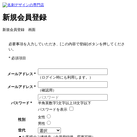
新規会員登録
新規会員登録 画面
必要事項を入力していただき、[この内容で登録]ボタンを押してくださ
い。
* 必須項目
メールアドレス
*
（ログイン時にも利用します。）
メールアドレス
*
（確認用）
パスワード
*
半角英数字5文字以上18文字以下
パスワードを表示
女性
性別
男性
世代