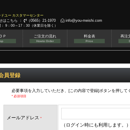
ンドユー カスタマーセンター
せはこちら ：
（0565）21-1970
info@you-meishi.com
： 9：00～17：30（休業日を除く）
ＯＰ
ご注文の流れ
料金表
再注
op
Howto Order
Price
会員登録
必要事項を入力していただき、[この内容で登録]ボタンを押して
* 必須項目
メールアドレス
*
（ログイン時にも利用します。