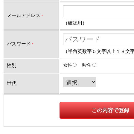
メールアドレス
*
（確認用）
パスワード
*
（半角英数字５文字以上１８文
女性
男性
性別
世代
この内容で登