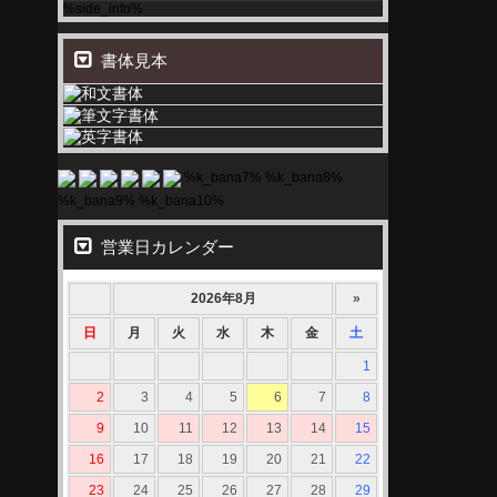
%side_info%
書体見本
%k_bana7% %k_bana8%
%k_bana9% %k_bana10%
営業日カレンダー