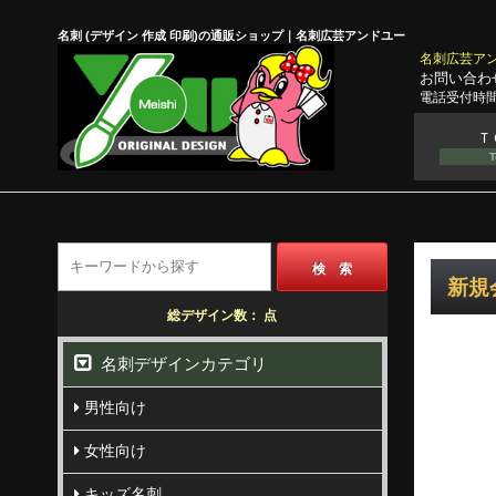
名刺 (デザイン 作成 印刷)の通販ショップ｜名刺広芸アンドユー
名刺広芸ア
お問い合わ
電話受付時間
Ｔ
T
検 索
新規
総デザイン数：
点
名刺デザインカテゴリ
男性向け
女性向け
キッズ名刺