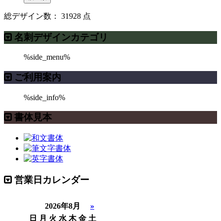
総デザイン数：
31928
点
名刺デザインカテゴリ
%side_menu%
ご利用案内
%side_info%
書体見本
営業日カレンダー