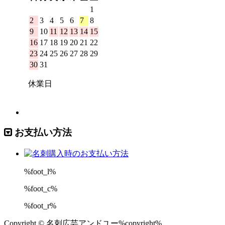
お支払い方法
%foot_l%
%foot_c%
%foot_r%
Copyright © 名刺広芸アンドユー%copyright%