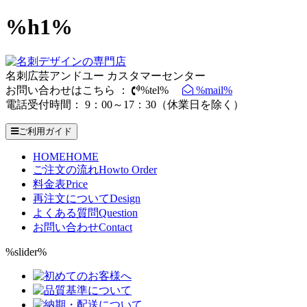
%h1%
名刺広芸アンドユー カスタマーセンター
お問い合わせはこちら ：
%tel%
%mail%
電話受付時間： 9：00～17：30（休業日を除く）
ご利用ガイド
HOME
HOME
ご注文の流れ
Howto Order
料金表
Price
再注文について
Design
よくある質問
Question
お問い合わせ
Contact
%slider%