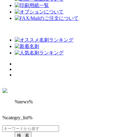
%news%
%categry_list%
検 索