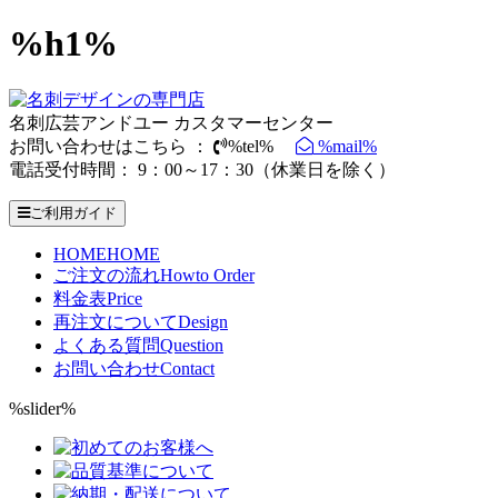
%h1%
名刺広芸アンドユー カスタマーセンター
お問い合わせはこちら ：
%tel%
%mail%
電話受付時間： 9：00～17：30（休業日を除く）
ご利用ガイド
HOME
HOME
ご注文の流れ
Howto Order
料金表
Price
再注文について
Design
よくある質問
Question
お問い合わせ
Contact
%slider%