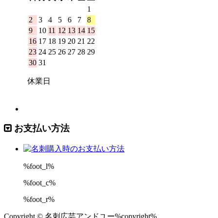
お支払い方法
%foot_l%
%foot_c%
%foot_r%
Copyright © 名刺広芸アンドユー%copyright%