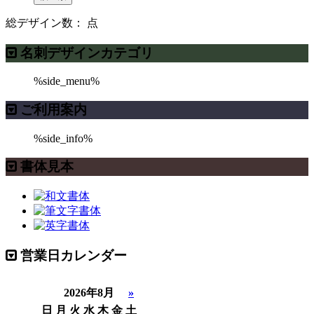
総デザイン数：
点
名刺デザインカテゴリ
%side_menu%
ご利用案内
%side_info%
書体見本
営業日カレンダー