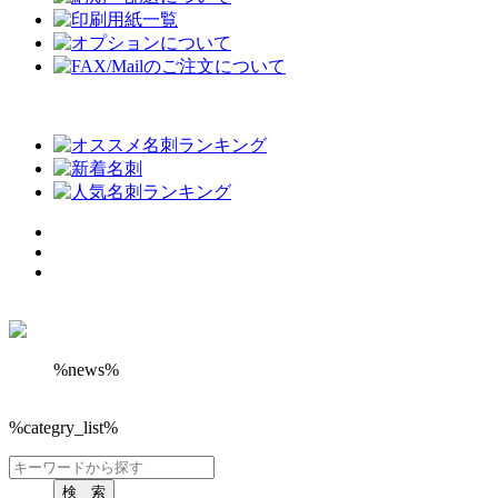
%news%
%categry_list%
検 索