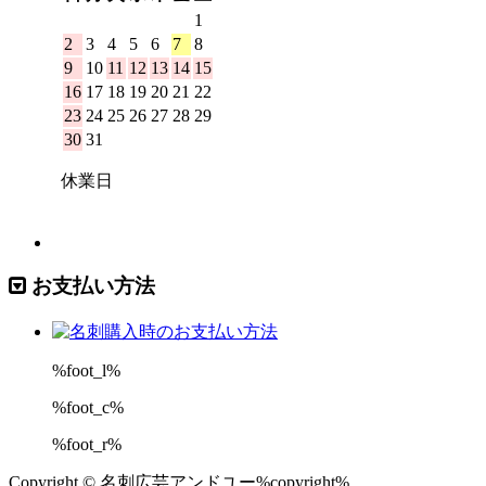
お支払い方法
%foot_l%
%foot_c%
%foot_r%
Copyright © 名刺広芸アンドユー%copyright%