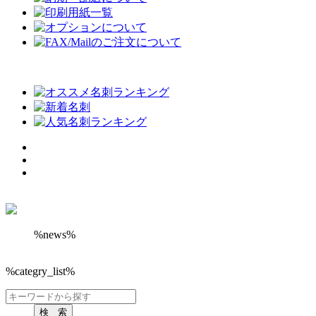
%news%
%categry_list%
検 索