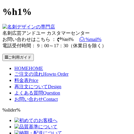
%h1%
名刺広芸アンドユー カスタマーセンター
お問い合わせはこちら ：
%tel%
%mail%
電話受付時間： 9：00～17：30（休業日を除く）
ご利用ガイド
HOME
HOME
ご注文の流れ
Howto Order
料金表
Price
再注文について
Design
よくある質問
Question
お問い合わせ
Contact
%slider%