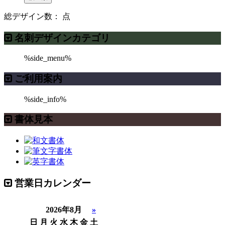
総デザイン数：
点
名刺デザインカテゴリ
%side_menu%
ご利用案内
%side_info%
書体見本
営業日カレンダー