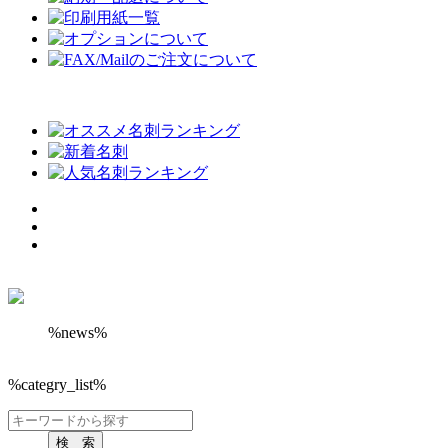
%news%
%categry_list%
検 索