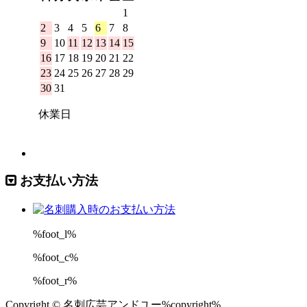
お支払い方法
%foot_l%
%foot_c%
%foot_r%
Copyright © 名刺広芸アンドユー%copyright%