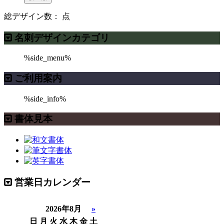
総デザイン数：
点
名刺デザインカテゴリ
%side_menu%
ご利用案内
%side_info%
書体見本
営業日カレンダー