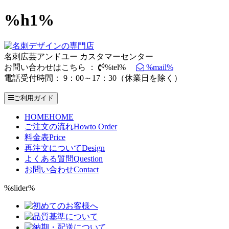
%h1%
名刺広芸アンドユー カスタマーセンター
お問い合わせはこちら ：
%tel%
%mail%
電話受付時間： 9：00～17：30（休業日を除く）
ご利用ガイド
HOME
HOME
ご注文の流れ
Howto Order
料金表
Price
再注文について
Design
よくある質問
Question
お問い合わせ
Contact
%slider%