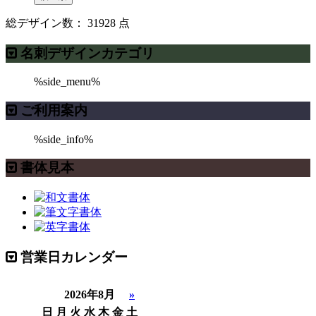
総デザイン数：
31928
点
名刺デザインカテゴリ
%side_menu%
ご利用案内
%side_info%
書体見本
営業日カレンダー