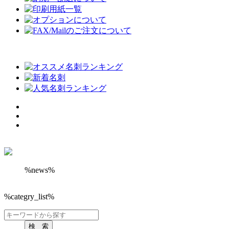
%news%
%categry_list%
検 索