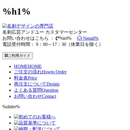
%h1%
名刺広芸アンドユー カスタマーセンター
お問い合わせはこちら ：
%tel%
%mail%
電話受付時間： 9：00～17：30（休業日を除く）
ご利用ガイド
HOME
HOME
ご注文の流れ
Howto Order
料金表
Price
再注文について
Design
よくある質問
Question
お問い合わせ
Contact
%slider%