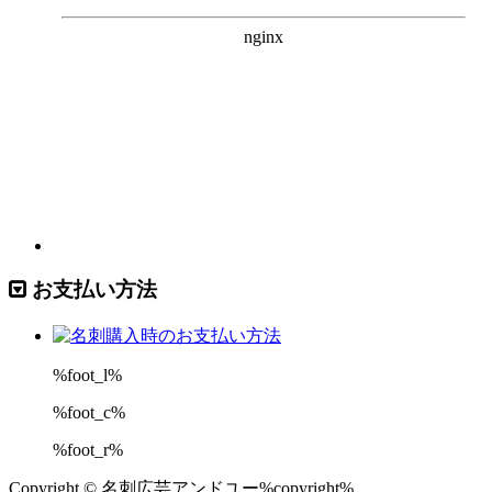
お支払い方法
%foot_l%
%foot_c%
%foot_r%
Copyright © 名刺広芸アンドユー%copyright%