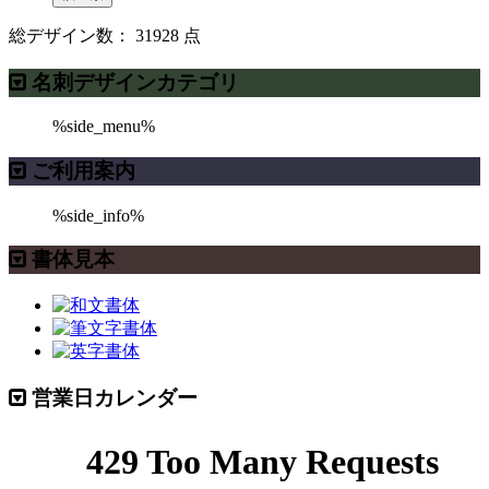
総デザイン数：
31928
点
名刺デザインカテゴリ
%side_menu%
ご利用案内
%side_info%
書体見本
営業日カレンダー